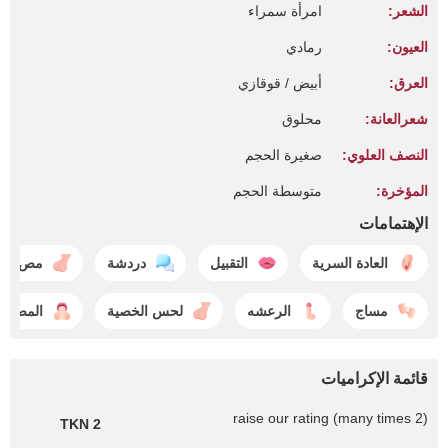
الشعر:
امرأة سمراء
العيون:
رمادي
العرق:
أبيض / قوقازي
شعرالعانة:
محلوق
النصف العلوي:
صغيرة الحجم
المؤخرة:
متوسطة الحجم
الإهتمامات
العادة السرية
التقبيل
دردشة
مص الخ
مساج
الرعشه
لحس الخصية
المص ح
قائمة الإكراميات
raise our rating (many times 2)
2 TKN