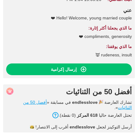
عني
Hello! Welcome, young married couple ❤️
ما الذي يجعلنا أكثر إثارة:
compliments, generosity ❤️
ما الذي يوقفنا:
rudeness, insult 👿
إرسال إكرامية
أفضل 50 من الثنائيات
تشارك العارضة
endlesslove
في مسابقة «
أفضل 50 من
الثنائيات
».
تحتل العارضة حاليا
618 المركز
(0 نقطة).
أرسل التوكينز لجعل
endlesslove
أقرب إلى
الانتصار!