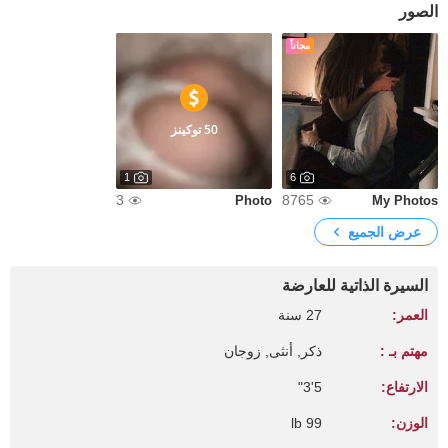
الصور
مجاناً
50 توكينز
1
6
3
8765
Photo
My Photos
عرض الجميع
السيرة الذاتية للعارضة
العمر:
27 سنة
مهتم بـ :
ذكر, أنثى, زوجان
الارتفاع:
5'3"
الوزن:
99 lb